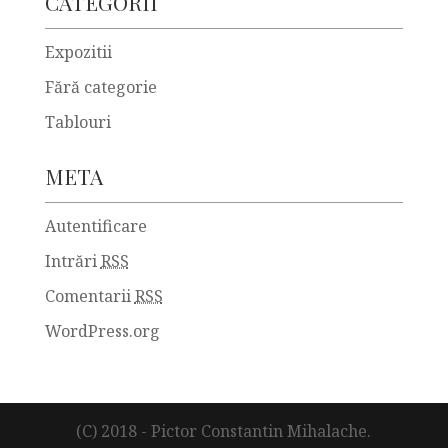
CATEGORII
Expozitii
Fără categorie
Tablouri
META
Autentificare
Intrări
RSS
Comentarii
RSS
WordPress.org
(C) 2018 - Pictor Constantin Mihalache.